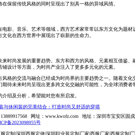
饰在保留传统风格的同时呈现出了别具一格的异域风情。
在电影、音乐、艺术等领域，西方艺术家常常以东方文化为题材
方文化在西方世界中展现出了崭新的生命力。
未来时尚发展的重要趋势。东方和西方的风格、元素相互借鉴、
店铺设计等方面，为时尚产业注入了更多多元化的元素。
方风格的交流与融合已经成为时尚界的主要趋势之一。随着文化
们期待未来时尚呈现出更多跨文化交融的可能性，为全球消费者
的介绍及分析，希望能对您有所启发。
装与休闲装的完美结合：打造时尚又舒适的穿搭
13889917568 网址：www.kwofz.com 地址：深圳市宝安区
ICP备2023098955号
服定制|深圳西服定做|深圳职业装定制厂家|西服厂家|西服定制厂