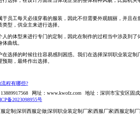
进行选择，在设计方面应当体现企业的整体精神风貌，比如机关
属于员工每天必须穿着的服装，因此不但需要外观靓丽，并且在
质类型，供业主来进行选择。
个人的体型来进行专门的定制，因此在制作的过程当中涉及到了
身体曲线。
户在选择的时候往往容易感到困惑。我们在选择深圳职业装定制
理预期，最终作出选择。
流程有哪些?
13889917568 网址：www.kwofz.com 地址：深圳市宝安区
ICP备2023098955号
服定制|深圳西服定做|深圳职业装定制厂家|西服厂家|西服定制厂